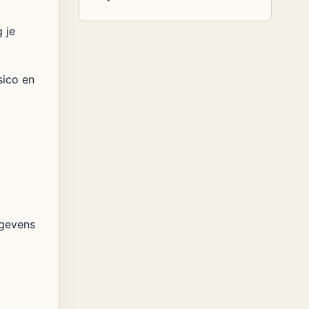
 je
sico en
egevens