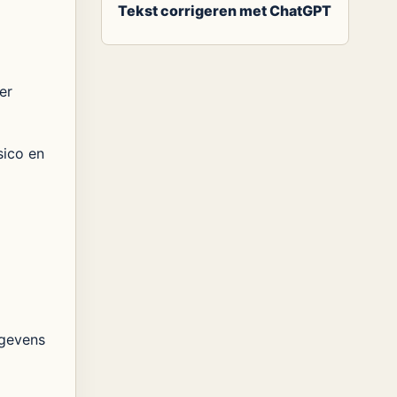
Tekst corrigeren met ChatGPT
er
sico en
egevens