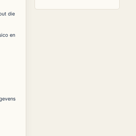
put die
sico en
egevens