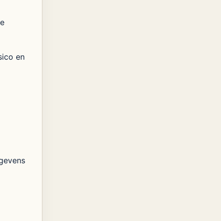
je
sico en
egevens